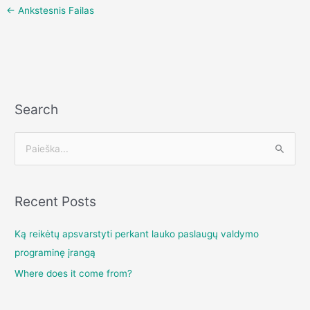
←
Ankstesnis Failas
Search
I
e
š
Recent Posts
k
o
Ką reikėtų apsvarstyti perkant lauko paslaugų valdymo
t
programinę įrangą
i
Where does it come from?
: