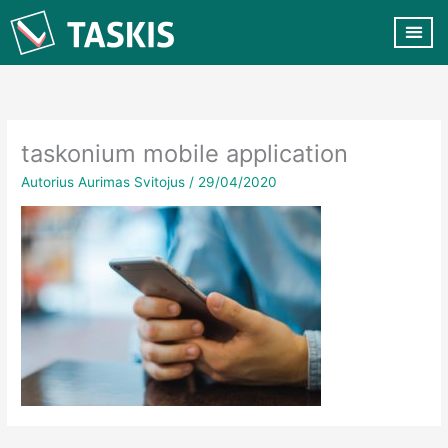
Pereiti
prie
turinio
VERTĖ KL
taskonium mobile application
Autorius
Aurimas Svitojus
/
29/04/2020