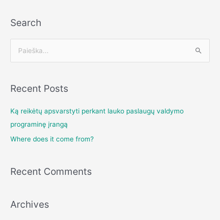
Search
I
e
š
Recent Posts
k
o
Ką reikėtų apsvarstyti perkant lauko paslaugų valdymo
t
programinę įrangą
i
Where does it come from?
:
Recent Comments
Archives