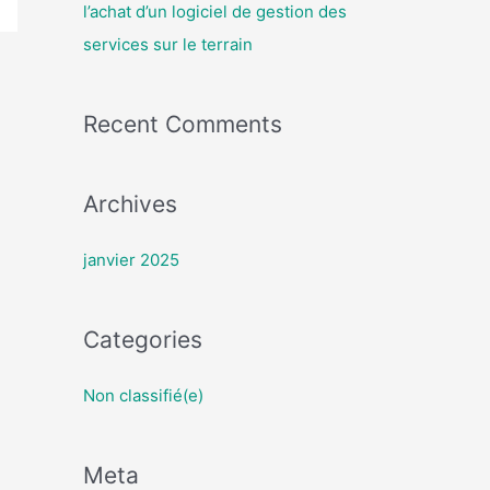
r
l’achat d’un logiciel de gestion des
c
services sur le terrain
h
e
Recent Comments
r
:
Archives
janvier 2025
Categories
Non classifié(e)
Meta