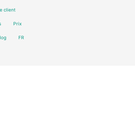
e client
s
Prix
log
FR