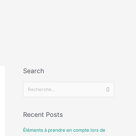
Search
R
e
c
Recent Posts
h
e
Éléments à prendre en compte lors de