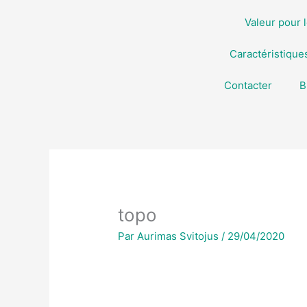
Aller
Valeur pour l
au
contenu
Caractéristique
Contacter
B
topo
Par
Aurimas Svitojus
/
29/04/2020